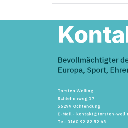
Torsten Welling übernimmt
Verantwortung in der neuen
Landesregierung
Konta
Bevollmächtigter d
Europa, Sport, Ehr
Torsten Welling
Schlehenweg 17
56299 Ochtendung
E-Mail -
kontakt@torsten-welli
Tel: 0160 92 82 52 65