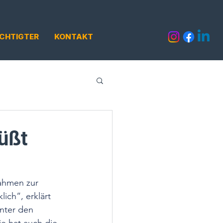
CHTIGTER
KONTAKT
üßt
ahmen zur 
ch“, erklärt 
nter den 