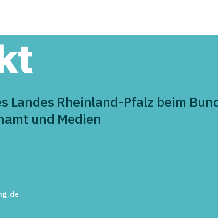
Hallo „Fuchsbau“ - CDU
43 B
Maifeld gratuliert herzlich
im L
zur Eröffnung
Demo
Aust
kt
es Landes Rheinland-Pfalz beim Bund
enamt und Medien
ng.de