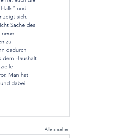
e hat auch die 
 Halls“ und 
zeigt sich, 
icht Sache des 
s neue 
n zu 
nn dadurch 
 dem Haushalt 
zielle 
vor. Man hat 
 und dabei 
Alle ansehen