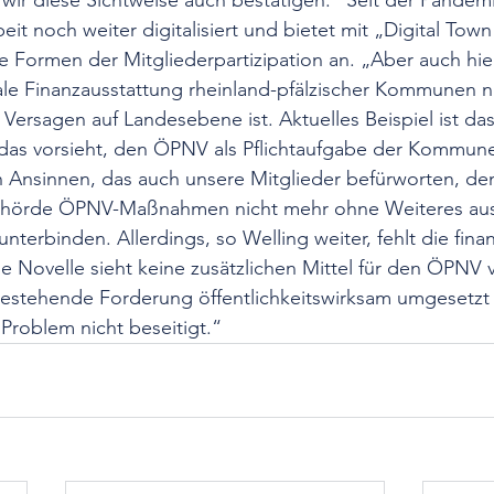
wir diese Sichtweise auch bestätigen.“ Seit der Pandemi
it noch weiter digitalisiert und bietet mit „Digital Town
Formen der Mitgliederpartizipation an. „Aber auch hier 
tale Finanzausstattung rheinland-pfälzischer Kommunen n
Versagen auf Landesebene ist. Aktuelles Beispiel ist da
das vorsieht, den ÖPNV als Pflichtaufgabe der Kommune
n Ansinnen, das auch unsere Mitglieder befürworten, de
behörde ÖPNV-Maßnahmen nicht mehr ohne Weiteres aus
nterbinden. Allerdings, so Welling weiter, fehlt die finan
e Novelle sieht keine zusätzlichen Mittel für den ÖPNV 
bestehende Forderung öffentlichkeitswirksam umgesetzt
 Problem nicht beseitigt.“