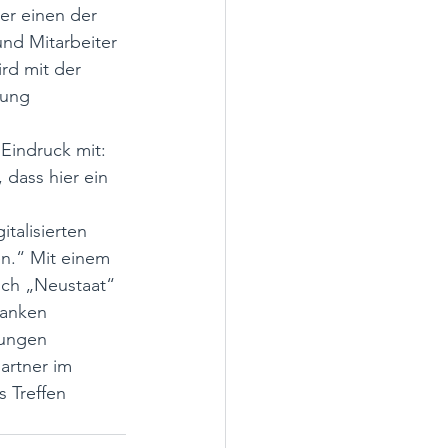
er einen der 
nd Mitarbeiter 
rd mit der 
zung 
Eindruck mit: 
 dass hier ein 
talisierten 
n.“ Mit einem 
uch „Neustaat“ 
anken 
rungen 
artner im 
 Treffen 