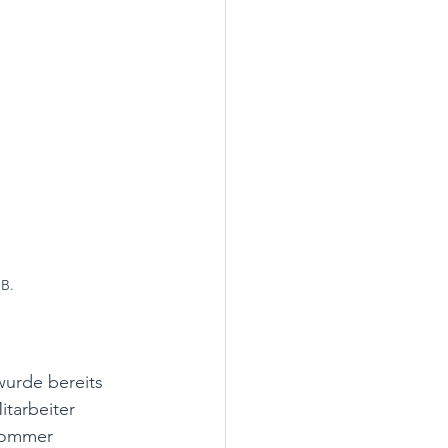
dB.
wurde bereits 
tarbeiter 
Sommer 