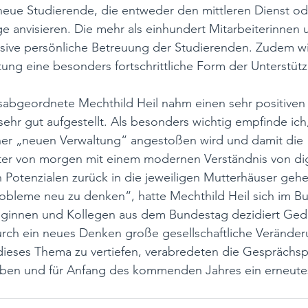
eue Studierende, die entweder den mittleren Dienst od
 anvisieren. Die mehr als einhundert Mitarbeiterinnen u
nsive persönliche Betreuung der Studierenden. Zudem wi
ung eine besonders fortschrittliche Form der Unterstüt
bgeordnete Mechthild Heil nahm einen sehr positiven 
ehr gut aufgestellt. Als besonders wichtig empfinde ich,
er „neuen Verwaltung“ angestoßen wird und damit die 
ter von morgen mit einem modernen Verständnis von digi
Potenzialen zurück in die jeweiligen Mutterhäuser gehe
robleme neu zu denken“, hatte Mechthild Heil sich im B
eginnen und Kollegen aus dem Bundestag dezidiert Ged
ch ein neues Denken große gesellschaftliche Verände
dieses Thema zu vertiefen, verabredeten die Gesprächsp
iben und für Anfang des kommenden Jahres ein erneutes