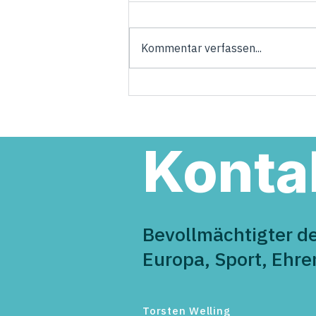
Kommentar verfassen...
Torsten Welling übernimmt
Verantwortung in der neuen
Landesregierung
Konta
Bevollmächtigter d
Europa, Sport, Ehr
Torsten Welling