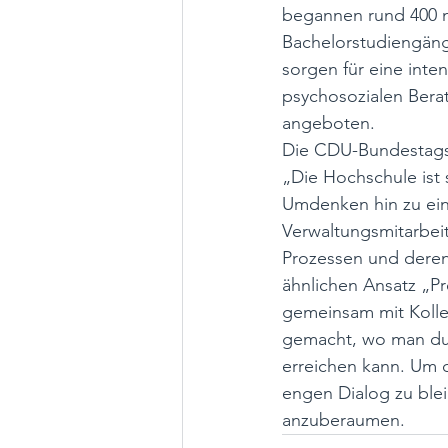
begannen rund 400 n
Bachelorstudiengänge
sorgen für eine inte
psychosozialen Berat
angeboten. 
Die CDU-Bundestagsa
„Die Hochschule ist s
Umdenken hin zu ein
Verwaltungsmitarbei
Prozessen und deren 
ähnlichen Ansatz „P
gemeinsam mit Koll
gemacht, wo man dur
erreichen kann. Um 
engen Dialog zu ble
anzuberaumen.