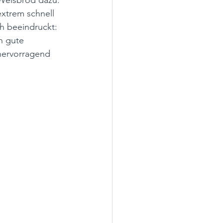
 Weisbrod dazu: 
xtrem schnell 
h beeindruckt: 
n gute 
hervorragend 