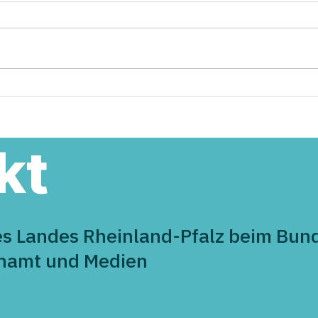
Hallo „Fuchsbau“ - CDU
43 B
Maifeld gratuliert herzlich
im L
zur Eröffnung
Demo
Aust
kt
es Landes Rheinland-Pfalz beim Bund
enamt und Medien