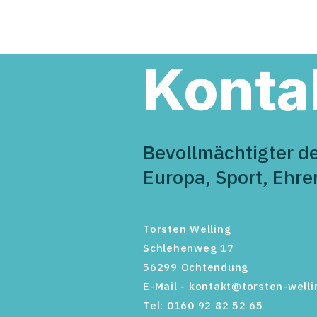
Torsten Welling übernimmt
Verantwortung in der neuen
Landesregierung
Konta
Bevollmächtigter d
Europa, Sport, Ehr
Torsten Welling
Schlehenweg 17
56299 Ochtendung
E-Mail -
kontakt@torsten-welli
Tel: 0160 92 82 52 65