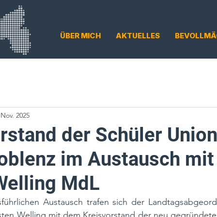
ÜBER MICH
AKTUELLES
BEVOLLMÄ
 Nov. 2025
rstand der Schüler Unio
blenz im Austausch mit
Welling MdL
sführlichen Austausch trafen sich der Landtagsabgeo
rsten Welling mit dem Kreisvorstand der neu gegründete