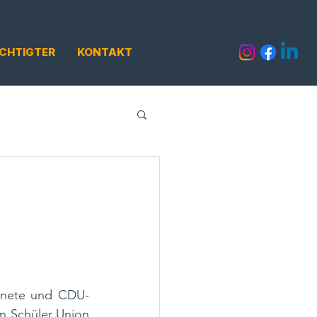
CHTIGTER
KONTAKT
n
rdnete und CDU-
n Schüler Union 