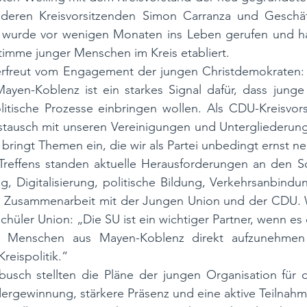
eren Kreisvorsitzenden Simon Carranza und Geschäft
wurde vor wenigen Monaten ins Leben gerufen und hat 
Stimme junger Menschen im Kreis etabliert.
 erfreut vom Engagement der jungen Christdemokraten:
ayen-Koblenz ist ein starkes Signal dafür, dass junge
litische Prozesse einbringen wollen. Als CDU-Kreisvorsi
tausch mit unseren Vereinigungen und Untergliederunge
bringt Themen ein, die wir als Partei unbedingt ernst 
Treffens standen aktuelle Herausforderungen an den Sch
g, Digitalisierung, politische Bildung, Verkehrsanbindun
he Zusammenarbeit mit der Jungen Union und der CDU. W
chüler Union: „Die SU ist ein wichtiger Partner, wenn es
er Menschen aus Mayen-Koblenz direkt aufzunehmen 
Kreispolitik.“
usch stellten die Pläne der jungen Organisation für
ergewinnung, stärkere Präsenz und eine aktive Teilnahme