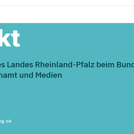
Hallo „Fuchsbau“ - CDU
43 B
Maifeld gratuliert herzlich
im L
zur Eröffnung
Demo
Aust
kt
es Landes Rheinland-Pfalz beim Bund
enamt und Medien
ng.de