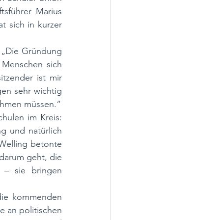
sführer Marius 
sich in kurzer 
 „Die Gründung 
 Menschen sich 
tzender ist mir 
n sehr wichtig 
nehmen müssen.“
ulen im Kreis: 
g und natürlich 
elling betonte 
 darum geht, die 
– sie bringen 
 die kommenden 
 an politischen 