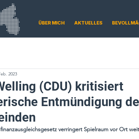
ÜBER MICH
AKTUELLES
BEVOLLMÄ
Feb. 2023
elling (CDU) kritisiert
erische Entmündigung de
einden
finanzausgleichsgesetz verringert Spielraum vor Ort wei