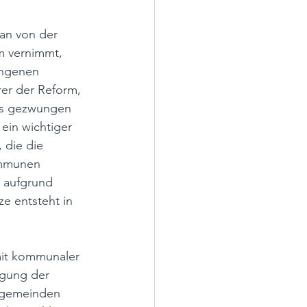
an von der 
m vernimmt, 
angenen 
rer der Reform, 
rts gezwungen 
ein wichtiger 
 die die 
ommunen 
 aufgrund 
e entsteht in 
mit kommunaler 
igung der 
sgemeinden 