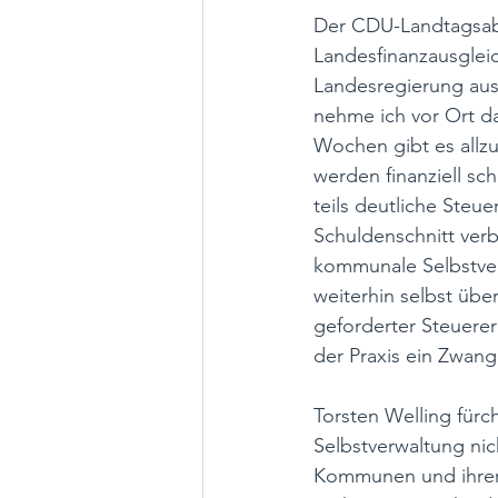
Der CDU-Landtagsabg
Landesfinanzausglei
Landesregierung aus
nehme ich vor Ort d
Wochen gibt es allzu
werden finanziell sch
teils deutliche Steu
Schuldenschnitt verb
kommunale Selbstver
weiterhin selbst übe
geforderter Steuerer
der Praxis ein Zwan
Torsten Welling für
Selbstverwaltung nic
Kommunen und ihrer 