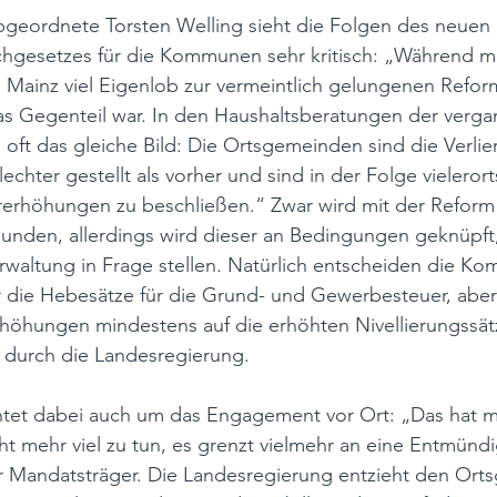
eordnete Torsten Welling sieht die Folgen des neuen 
chgesetzes für die Kommunen sehr kritisch: „Während m
 Mainz viel Eigenlob zur vermeintlich gelungenen Refor
as Gegenteil war. In den Haushaltsberatungen der verg
 oft das gleiche Bild: Die Ortsgemeinden sind die Verlie
lechter gestellt als vorher und sind in der Folge vielero
ererhöhungen zu beschließen.“ Zwar wird mit der Reform 
unden, allerdings wird dieser an Bedingungen geknüpft,
waltung in Frage stellen. Natürlich entscheiden die K
r die Hebesätze für die Grund- und Gewerbesteuer, aber
höhungen mindestens auf die erhöhten Nivellierungssätz
g durch die Landesregierung.
chtet dabei auch um das Engagement vor Ort: „Das hat 
ht mehr viel zu tun, es grenzt vielmehr an eine Entmünd
Mandatsträger. Die Landesregierung entzieht den Ort