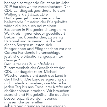
besorgniserregende Situation im Jahr 
2019 hat sich weiter verschlechtert. Der 
CDU-Landtagsabgeordnete Torsten 
Welling erklärt dazu: „Die 
Umfrageergebnisse spiegeln die 
belastende Situation der Pflegekräfte 
wider, die ich auch bei meinen 
Besuchen in Pflegeeinrichtungen im 
Wahlkreis immer wieder geschildert 
bekomme. Überstunden, zu wenig 
Personal und zu wenig Geld – mit 
diesen Sorgen mussten sich 
Pflegerinnen und Pfleger schon vor der 
Corona-Pandemie herumschlagen, 
jetzt ist die Situation angespannter 
denn je.“
Der Leiter des Zukunftsfeldes 
Zusammenhalt der Gesellschaft der 
CDU-Landtagsfraktion, Michael 
Wäschenbach, sieht auch das Land in 
der Pflicht: „Die Landesregierung darf 
nicht tatenlos zusehen, wie Menschen 
jeden Tag bis ans Ende ihrer Kräfte und 
darüber hinaus arbeiten. Wir brauchen 
ausreichend Pflegekräfte, die deutlich 
besser bezahlt werden, ebenso 
müssen die generellen 
Arbeitsbedingungen besser werden. 