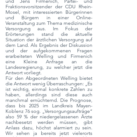
und Jens Firmenich, Partei- und 
Fraktionsvorsitzender der CDU Rhein-
Mosel, mit interessierten Bürgerinnen 
und Bürgern in einer Online-
Veranstaltung zum Thema medizinische 
Versorgung aus. Im Fokus der 
Erörterungen stand die aktuelle 
Situation der ärztlichen Versorgung auf 
dem Land. Als Ergebnis der Diskussion 
und der aufgekommenen Fragen 
erarbeiteten Welling und Firmenich 
eine Kleine Anfrage an die 
Landesregierung, zu welcher jetzt die 
Antwort vorliegt.
Für den Abgeordneten Welling bietet 
die Antwort wenig Überraschungen: „Es 
ist wichtig, einmal konkrete Zahlen zu 
haben, allerdings sind diese auch 
manchmal ernüchternd. Die Prognose, 
dass bis 2025 im Landkreis Mayen-
Koblenz 76 sog. „Versorgungsaufträge“ 
also 59 % der niedergelassenen Ärzte 
nachbesetzt werden müssen, gibt 
Anlass dazu, höchst alarmiert zu sein. 
Wir sehen ja bereits jetzt vielerorts 