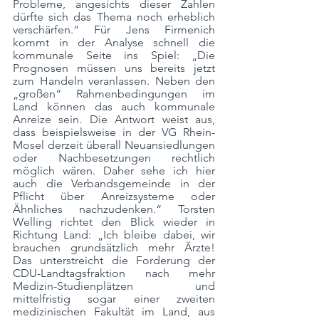
Probleme, angesichts dieser Zahlen 
dürfte sich das Thema noch erheblich 
verschärfen.“ Für Jens Firmenich 
kommt in der Analyse schnell die 
kommunale Seite ins Spiel: „Die 
Prognosen müssen uns bereits jetzt 
zum Handeln veranlassen. Neben den 
„großen“ Rahmenbedingungen im 
Land können das auch kommunale 
Anreize sein. Die Antwort weist aus, 
dass beispielsweise in der VG Rhein-
Mosel derzeit überall Neuansiedlungen 
oder Nachbesetzungen rechtlich 
möglich wären. Daher sehe ich hier 
auch die Verbandsgemeinde in der 
Pflicht über Anreizsysteme oder 
Ähnliches nachzudenken.“ Torsten 
Welling richtet den Blick wieder in 
Richtung Land: „Ich bleibe dabei, wir 
brauchen grundsätzlich mehr Ärzte! 
Das unterstreicht die Forderung der 
CDU-Landtagsfraktion nach mehr 
Medizin-Studienplätzen und 
mittelfristig sogar einer zweiten 
medizinischen Fakultät im Land, aus 