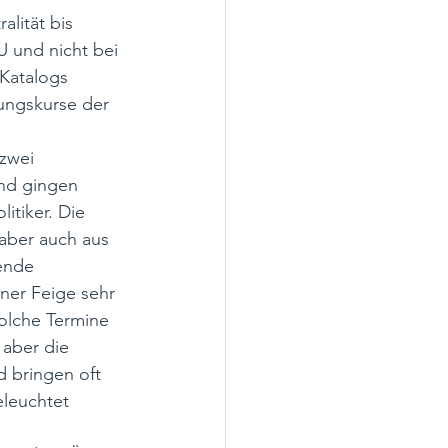
lität bis 
 und nicht bei 
Katalogs 
ungskurse der 
zwei 
und gingen 
tiker. Die 
 aber auch aus 
ende 
iner Feige sehr 
Solche Termine 
aber die 
d bringen oft 
leuchtet 