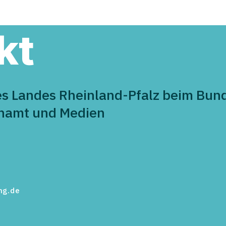
Maifeld gratuliert herzlich
im L
zur Eröffnung
Demo
Aust
kt
es Landes Rheinland-Pfalz beim Bund
enamt und Medien
ng.de