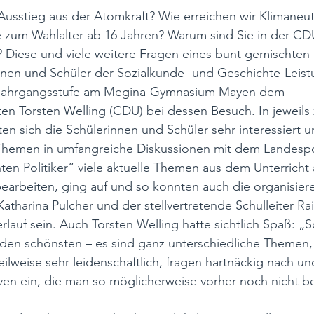
usstieg aus der Atomkraft? Wie erreichen wir Klimaneutra
 zum Wahlalter ab 16 Jahren? Warum sind Sie in der CDU
? Diese und viele weitere Fragen eines bunt gemischten 
innen und Schüler der Sozialkunde- und Geschichte-Leist
n Jahrgangsstufe am Megina-Gymnasium Mayen dem 
n Torsten Welling (CDU) bei dessen Besuch. In jeweils 
n sich die Schülerinnen und Schüler sehr interessiert 
Themen in umfangreiche Diskussionen mit dem Landespoli
ten Politiker“ viele aktuelle Themen aus dem Unterricht
bearbeiten, ging auf und so konnten auch die organisier
atharina Pulcher und der stellvertretende Schulleiter Ra
rlauf sein. Auch Torsten Welling hatte sichtlich Spaß: „
den schönsten – es sind ganz unterschiedliche Themen, 
eilweise sehr leidenschaftlich, fragen hartnäckig nach un
en ein, die man so möglicherweise vorher noch nicht be