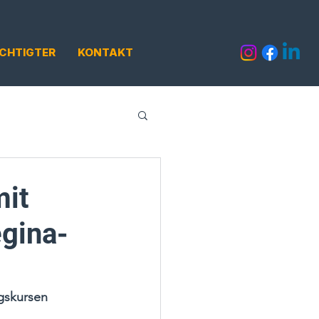
CHTIGTER
KONTAKT
mit
gina-
gskursen