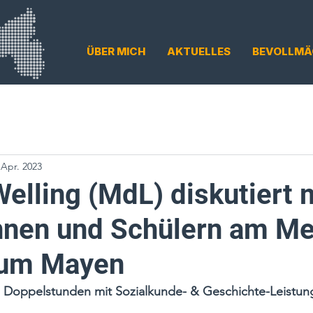
ÜBER MICH
AKTUELLES
BEVOLLMÄ
 Apr. 2023
elling (MdL) diskutiert 
nnen und Schülern am Me
um Mayen
e Doppelstunden mit 
Sozialkunde- & Geschichte-Leistun