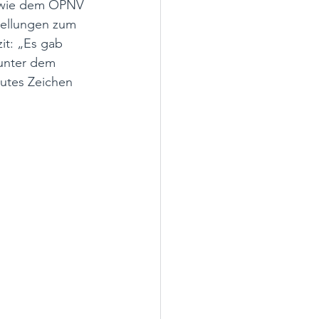
n wie dem ÖPNV 
tellungen zum 
it: „Es gab 
unter dem 
utes Zeichen 