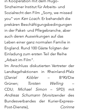
in Kooperation mit dem Hugo-
Sinzheimer Institut für Arbeits- und 
Sozialrecht den Film
„Sorry, we missed 
you“ von 
Ken Loach
. Er behandelt die 
prekären Beschäftigungsbedingungen 
in der Paket- und Pflegebranche, aber 
auch deren Auswirkungen auf das 
Leben einer ganz normalen Familie in 
England. Rund 100 Gäste folgten der 
Einladung zum ersten Teil der Reihe 
„Arbeit im Film“.
Im Anschluss diskutierten Vertreter der 
Landtagsfraktionen in Rheinland-Pfalz 
(
Daniel Köbler
 – B‘90/Die 
Grünen; 
Torsten Welling
 – 
CDU;
 Michael Simon
 – SPD) mit 
Andreas Schumann 
(Vorsitzender des 
Bundesverbandes der Kurier-Express-
Post-Dienste), 
Corinne 