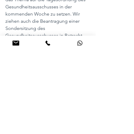
Gesundheitsausschusses in der 
kommenden Woche zu setzen. Wir 
ziehen auch die Beantragung einer 
Sondersitzung des 
Gesundheitsausschusses in Betracht. 
Die heutige Ankündigung des 
Gesundheitsministers, mit den 
zuständigen Landräten ins Gespräch 
gehen zu wollen, hilft niemandem. 
Jetzt ist die Zeit zu handeln.“
Alle ansehen
Aktuelle Beiträge