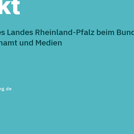
kt
es Landes Rheinland-Pfalz beim Bund
enamt und Medien
ng.de