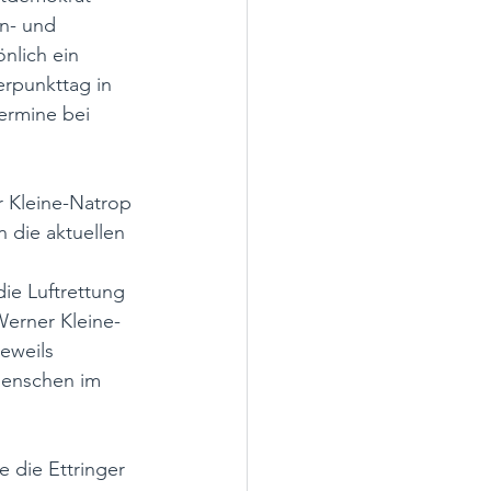
n- und 
nlich ein 
rpunkttag in 
ermine bei 
 Kleine-Natrop 
 die aktuellen 
ie Luftrettung 
Werner Kleine-
eweils 
Menschen im 
 die Ettringer 