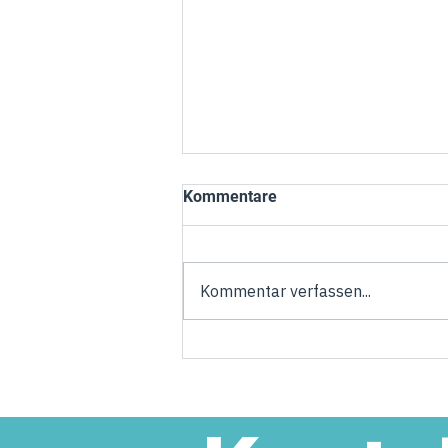
Kommentare
Kommentar verfassen...
Torsten Welling übernimmt
Verantwortung in der neuen
Landesregierung