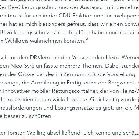
„Der Bevölkerungsschutz und der Austausch mit den ehre
räften ist für uns in der CDU-Fraktion und für mich persö
er hat es mich besonders gefreut, dass wir einen Schwe
Bevölkerungsschutzes‘ durchgeführt haben und dabei T
nem Wahlkreis wahrnehmen konnten.“
usch mit den DRKlern um den Vorsitzenden Heinz-Werner
nden Nico Syré umfasste mehrere Themen. Dabei standen
en des Ortsverbandes im Zentrum, z.B. die Vorstellung 
zeuge, die Ausbildung in Fertigkeiten der Bergwacht, d
n innovativer mobiler Rettungscontainer, der von Heinz-
d einsatzorientiert entwickelt wurde. Gleichzeitig wurde j
Herausforderungen und Lösungsansätze es gibt, um die 
he besser zu schützen. 
r Torsten Welling abschließend: „Ich kenne und schätze