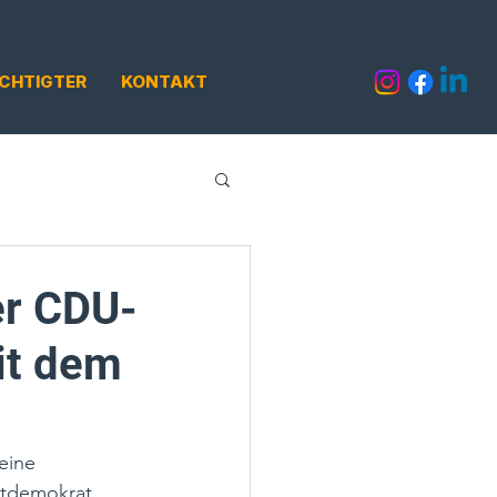
CHTIGTER
KONTAKT
er CDU-
it dem
eine 
stdemokrat 