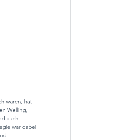
h waren, hat 
en Welling, 
nd auch 
egie war dabei 
und 