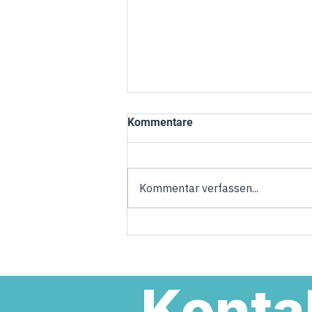
Kommentare
Kommentar verfassen...
Torsten Welling übernimmt
Verantwortung in der neuen
Landesregierung
Konta