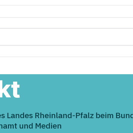
Hallo „Fuchsbau“ - CDU
43 B
Maifeld gratuliert herzlich
im L
zur Eröffnung
Demo
Aust
kt
es Landes Rheinland-Pfalz beim Bund
enamt und Medien