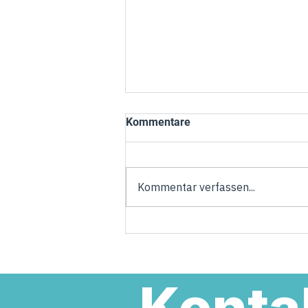
Kommentare
Kommentar verfassen...
Torsten Welling übernimmt
Verantwortung in der neuen
Landesregierung
Konta