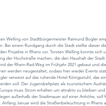
ten Welling von Stadtbürgermeister Raimund Bogler em
. Bei einem Rundgang durch die Stadt stellte dieser di
en Projekte in Rhens vor. Torsten Welling konnte sich u. 
ng der Hochstraße machen, die den Haushalt der Stadt z
wird der Rhein-Rad-Weg im Frühjahr 2021 gebaut und d
chen werden neugestaltet, sodass hier wieder Events stat
ler verweist auf das ruhende Hotel Königsstuhl, das ei
rden soll. Der Jugendzeltplatz als touristischem Aushän
Europa muss Strom erhalten um attraktiv zu bleiben und 
egen außerhalb der Stadtmauer auf einer Anhöhe, soll 
. Anfang Januar wird die Straßenbeleuchtung in Rhens a