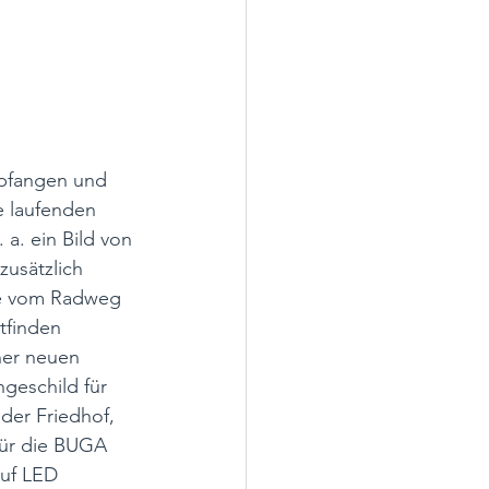
pfangen und 
e laufenden 
a. ein Bild von 
usätzlich 
ie vom Radweg 
tfinden 
ner neuen 
geschild für 
der Friedhof, 
für die BUGA 
uf LED 