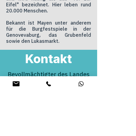
Eifel" bezeichnet. Hier leben rund
20.000 Menschen.
Bekannt ist Mayen unter anderem
für die Burgfestspiele in der
Genovevaburg, das Grubenfeld
sowie den Lukasmarkt.
Kontakt
Bevollmächtigter des Landes
Rheinland-Pfalz beim Bund
und für Europa, Sport,
Ehrenamt und Medien
Torsten Welling
Schlehenweg 17
56299 Ochtendung
E-Mail -
kontakt@torsten-welling.de