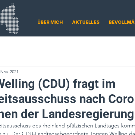
ÜBER MICH
AKTUELLES
BEVOLLMÄ
 Nov. 2021
elling (CDU) fragt im
itsausschuss nach Coro
en der Landesregierung
sausschuss des rheinland-pfälzischen Landtages kommt 
e zu. Der CDU-Landtagsabgeordnete Torsten Welling daz