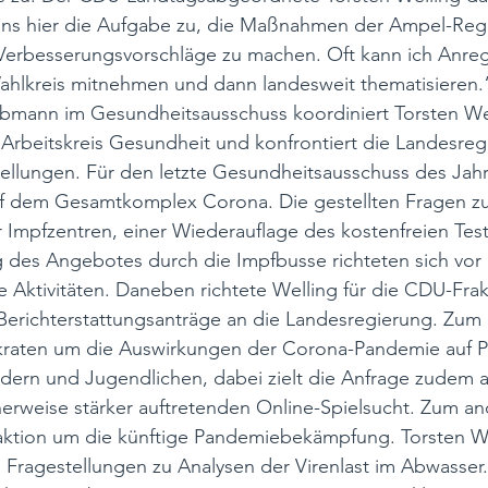
s hier die Aufgabe zu, die Maßnahmen der Ampel-Regie
 Verbesserungsvorschläge zu machen. Oft kann ich Anre
ahlkreis mitnehmen und dann landesweit thematisieren.“
ann im Gesundheitsausschuss koordiniert Torsten Wel
Arbeitskreis Gesundheit und konfrontiert die Landesreg
llungen. Für den letzte Gesundheitsausschuss des Jahr
uf dem Gesamtkomplex Corona. Die gestellten Fragen z
 Impfzentren, einer Wiederauflage des kostenfreien Tes
 des Angebotes durch die Impfbusse richteten sich vor 
e Aktivitäten. Daneben richtete Welling für die CDU-Frak
-Berichterstattungsanträge an die Landesregierung. Zum
kraten um die Auswirkungen der Corona-Pandemie auf P
ern und Jugendlichen, dabei zielt die Anfrage zudem au
erweise stärker auftretenden Online-Spielsucht. Zum an
ktion um die künftige Pandemiebekämpfung. Torsten We
e Fragestellungen zu Analysen der Virenlast im Abwasser.