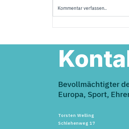
Kommentar verfassen...
Torsten Welling übernimmt
Verantwortung in der neuen
Landesregierung
Konta
Bevollmächtigter d
Europa, Sport, Ehr
Torsten Welling
Schlehenweg 17