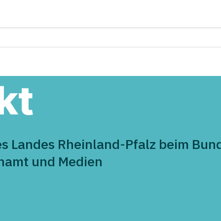
Hallo „Fuchsbau“ - CDU
43 B
Maifeld gratuliert herzlich
im L
zur Eröffnung
Demo
Aust
kt
es Landes Rheinland-Pfalz beim Bund
enamt und Medien