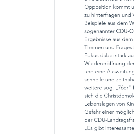
Opposition kommt un
zu hinterfragen und
Beispiele aus dem W
sogenannter CDU-Obm
Ergebnisse aus dem 
Themen und Frageste
Fokus dabei stark a
Wiedereröffnung der
und eine Ausweitung
schnelle und zeitnah
weitere sog. „76er“
sich die Christdemo
Lebenslagen von Kind
Gefahr einer möglich
der CDU-Landtagsfra
„Es gibt interessant