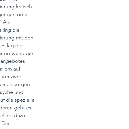
rung kritisch 
gungen oder 
 Als 
ling die 
ierung mit den 
es lag der 
ur notwendigen 
tangebotes 
allem auf 
tion zwei 
 einen sorgen 
syche und 
f die spezielle 
deren geht es 
lling dazu: 
 Die 