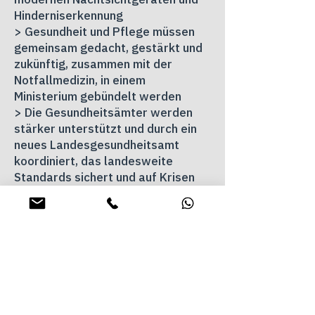
Hinderniserkennung
> Gesundheit und Pflege müssen
gemeinsam gedacht, gestärkt und
zukünftig, zusammen mit der
Notfallmedizin, in einem
Ministerium gebündelt werden
> Die Gesundheitsämter werden
stärker unterstützt und durch ein
neues Landesgesundheitsamt
koordiniert, das landesweite
Standards sichert und auf Krisen
vorbereitet ist
> Die Förderung von
Hebammenkreißsälen und
Hebammenzentralen verbessern
> Etablierung einer Amtshebamme
sowie eines Hebammenregisters,
welches einem neu zu schaffenden
Landesgesundheitsamt